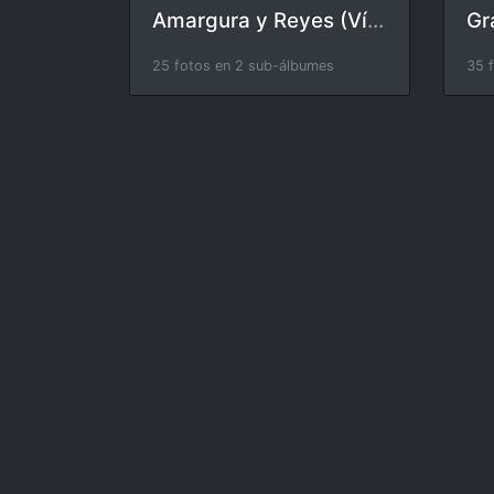
Amargura y Reyes (Vía Crucis)
35 
25 fotos en 2 sub-álbumes